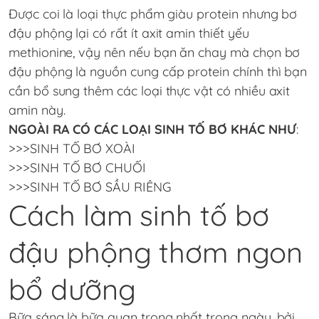
Được coi là loại thực phẩm giàu protein nhưng bơ
đậu phộng lại có rất ít axit amin thiết yếu
methionine, vậy nên nếu bạn ăn chay mà chọn bơ
đậu phộng là nguồn cung cấp protein chính thì bạn
cần bổ sung thêm các loại thực vật có nhiều axit
amin này.
NGOÀI RA CÓ CÁC LOẠI SINH TỐ BƠ KHÁC NHƯ
:
>>>
SINH TỐ BƠ XOÀI
>>>
SINH TỐ BƠ CHUỐI
>>>
SINH TỐ BƠ SẦU RIÊNG
Cách làm sinh tố bơ
đậu phộng thơm ngon
bổ dưỡng
Bữa sáng là bữa quan trọng nhất trong ngày, bởi