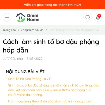
0
Trang chủ
/
Công thức nấu ăn
/
Cách làm sinh tố bơ đậu phộng hấp dẫn
Cách làm sinh tố bơ đậu phộng
hấp dẫn
JJ
Cập nhật: 18/03/2022
NỘI DUNG BÀI VIẾT
Sinh Tố Bơ Đậu Phộng Là Gì?
Sinh tố chuối bơ đậu phộng là một món sinh tố lạ miệng, độc
đáo, kết hợp hoàn hảo giữa vị mềm thơm béo ngậy của
chuối và bơ đậu phộng.
Hôm nay, cùng theo chân vào bếp thực hiện ngay 5 cách