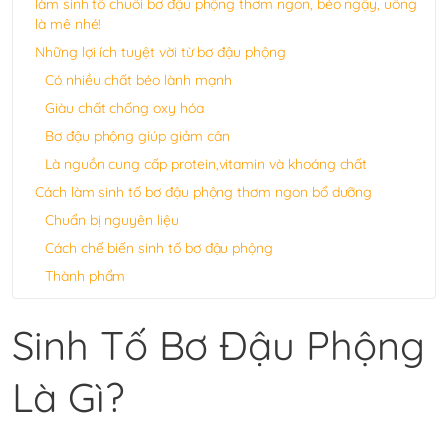
làm sinh tố chuối bơ đậu phộng thơm ngon, béo ngậy, uống
là mê nhé!
Những lợi ích tuyệt vời từ bơ đậu phộng
Có nhiều chất béo lành mạnh
Giàu chất chống oxy hóa
Bơ đậu phộng giúp giảm cân
Là nguồn cung cấp protein,vitamin và khoáng chất
Cách làm sinh tố bơ đậu phộng thơm ngon bổ dưỡng
Chuẩn bị nguyên liệu
Cách chế biến sinh tố bơ đậu phộng
Thành phẩm
Sinh Tố Bơ Đậu Phộng
Là Gì?