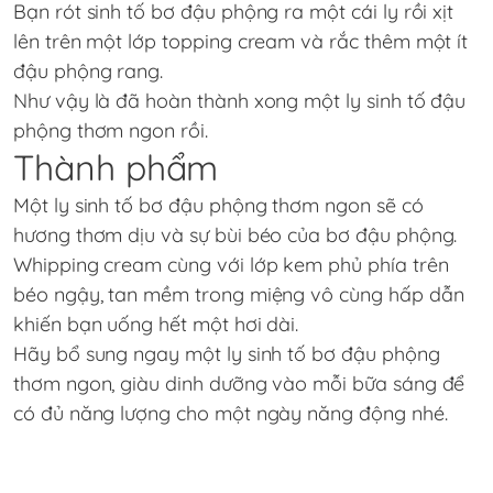
Bạn rót sinh tố bơ đậu phộng ra một cái ly rồi xịt
lên trên một lớp topping cream và rắc thêm một ít
đậu phộng rang.
Như vậy là đã hoàn thành xong một ly sinh tố đậu
phộng thơm ngon rồi.
Thành phẩm
Một ly sinh tố bơ đậu phộng thơm ngon sẽ có
hương thơm dịu và sự bùi béo của bơ đậu phộng.
Whipping cream cùng với lớp kem phủ phía trên
béo ngậy, tan mềm trong miệng vô cùng hấp dẫn
khiến bạn uống hết một hơi dài.
Hãy bổ sung ngay một ly sinh tố bơ đậu phộng
thơm ngon, giàu dinh dưỡng vào mỗi bữa sáng để
có đủ năng lượng cho một ngày năng động nhé.