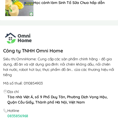
Học cánh làm Sinh Tố Sữa Chua hấp dẫn
Công ty TNHH Omni Home
Siêu thị OmniHome: Cung cấp các sản phẩm chính hãng - đồ gia
dụng, đồ ăn và vật dụng gia đình: nồi chiên không dầu, nồi chiên
hơi nước, robot hút bụi, thực phẩm đồ ăn... của các thương hiệu nổi
tiếng
Mã số thuế: 0110854903
Địa chỉ
Tòa nhà Việt Á, số 9 Phố Duy Tân, Phường Dịch Vọng Hậu,
Quận Cầu Giấy, Thành phố Hà Nội, Việt Nam
Hotline
0835856968