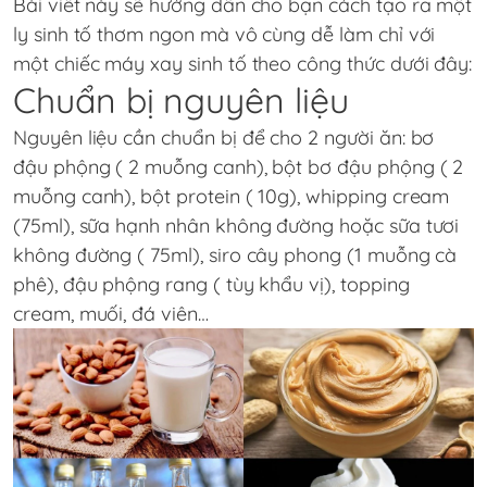
Bài viết này sẽ hướng dẫn cho bạn cách tạo ra một
ly sinh tố thơm ngon mà vô cùng dễ làm chỉ với
một chiếc máy xay sinh tố theo công thức dưới đây:
Chuẩn bị nguyên liệu
Nguyên liệu cần chuẩn bị để cho 2 người ăn: bơ
đậu phộng ( 2 muỗng canh), bột bơ đậu phộng ( 2
muỗng canh), bột protein ( 10g), whipping cream
(75ml), sữa hạnh nhân không đường hoặc sữa tươi
không đường ( 75ml), siro cây phong (1 muỗng cà
phê), đậu phộng rang ( tùy khẩu vị), topping
cream, muối, đá viên…