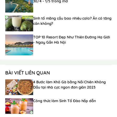
30/4 - 1/5 trong mơ
Sinh tố mãng cầu bao nhiêu calo? Ăn có tăng
cân không?
TOP 10 Resort Đẹp Như Thiên Đường Hạ Giới
- Ngay Gần Hà Nội
BÀI VIẾT LIÊN QUAN
4 Bước làm Khô Gà bằng Nồi Chiên Không
Dầu tại nhà cực ngon đơn giản 2023
Công thức làm Sinh Tố Đào hấp dẫn