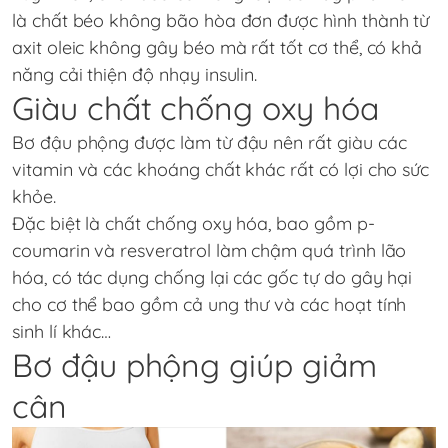
là chất béo không bão hòa đơn được hình thành từ
axit oleic không gây béo mà rất tốt cơ thể, có khả
năng cải thiện độ nhạy insulin.
Giàu chất chống oxy hóa
Bơ đậu phộng được làm từ đậu nên rất giàu các
vitamin và các khoáng chất khác rất có lợi cho sức
khỏe.
Đặc biệt là chất chống oxy hóa, bao gồm p-
coumarin và resveratrol làm chậm quá trình lão
hóa, có tác dụng chống lại các gốc tự do gây hại
cho cơ thể bao gồm cả ung thư và các hoạt tính
sinh lí khác…
Bơ đậu phộng giúp giảm
cân