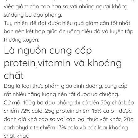
việc giảm cân cao hơn so với những người không
sử dụng bơ đậu phộng.
Tuy nhiên, để đạt được hiệu quả giảm cân tốt nhất
bạn nên kết hợp giữa ăn uống điều độ và luyện tập
thường xuyên.
Là nguồn cung cấp
protein,vitamin và khoáng
chất
Đây là loại thực phẩm giàu dinh dưỡng, cung cấp
rất nhiều năng lượng nên rất được ưa chuộng.
Cứ mỗi 100g bơ đậu phộng thì có đến 50g chất béo
chiếm 72% calo, 25g protein chiếm 15% calo - được
đánh giá khá cao so với các loại thực vật khác, 20g
carbohydrate chiếm 13% calo và các loại khoáng
chất khác.