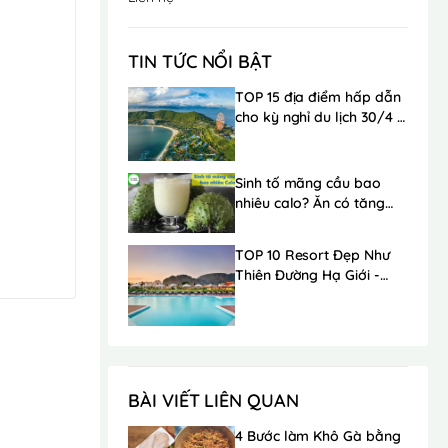
TIN TỨC NỔI BẬT
TOP 15 địa điểm hấp dẫn
cho kỳ nghỉ du lịch 30/4 -
1/5 trong mơ
Sinh tố mãng cầu bao
nhiêu calo? Ăn có tăng
cân không?
TOP 10 Resort Đẹp Như
Thiên Đường Hạ Giới -
Ngay Gần Hà Nội
BÀI VIẾT LIÊN QUAN
4 Bước làm Khô Gà bằng