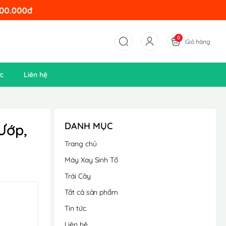
0
Giỏ hàng
ức
Liên hệ
DANH MỤC
Ướp,
Trang chủ
Máy Xay Sinh Tố
Trái Cây
Tất cả sản phẩm
Tin tức
Liên hệ