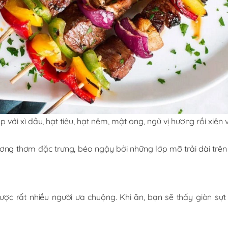
 với xì dầu, hạt tiêu, hạt nêm, mật ong, ngũ vị hương rồi xiên
ng thơm đặc trưng, béo ngậy bởi những lớp mỡ trải dài trên
 rất nhiều người ưa chuộng. Khi ăn, bạn sẽ thấy giòn sựt s