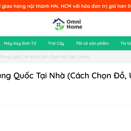
Máy Xay Sinh Tố
Trái Cây
Tất cả sản phẩm
Tin t
rung Quốc Tại Nhà (Cách Chọn Đồ, Ướp, Chấm)
g Quốc Tại Nhà (Cách Chọn Đồ, 