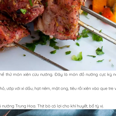
hể thử món xiên cừu nướng. Đây là món đồ nướng cực kỳ nổi
ỏ, ướp với xì dầu, hạt nêm, mật ong, tiêu rồi xiên vào que tre
nướng Trung Hoa. Thịt bò có lợi cho khí huyết, bổ tỳ vị.