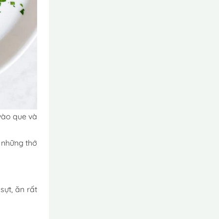
 vào que và
 những thớ
ựt, ăn rất