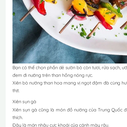
Bạn có thể chọn phần dẻ sườn bò còn tươi, rửa sạch, ướp
đem đi nướng trên than hồng nóng rực.
Xiên bò nướng than hoa mang vị ngọt đậm đà cùng hươ
thịt.
Xiên sụn gà
Xiên sụn gà cũng là món đồ nướng của Trung Quốc được
thích.
Đây là món nhậu cực khoái của cánh mày râu.