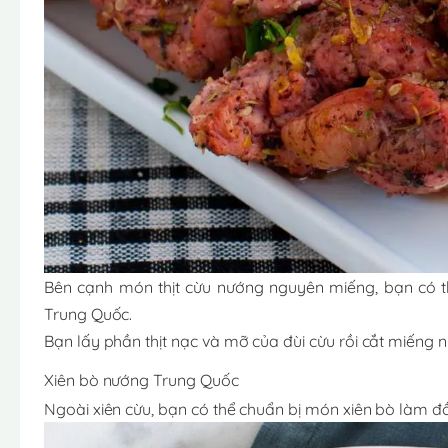
Bên cạnh món thịt cừu nướng nguyên miếng, bạn có t
Trung Quốc.
Bạn lấy phần thịt nạc và mỡ của đùi cừu rồi cắt miếng nh
Xiên bò nướng Trung Quốc
Ngoài xiên cừu, bạn có thể chuẩn bị món xiên bò làm đồ 