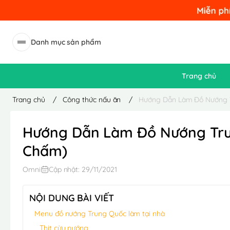
Danh mục sản phẩm
Trang chủ
Trang chủ
/
Công thức nấu ăn
/
Hướng Dẫn Làm Đồ Nướng T
Hướng Dẫn Làm Đồ Nướng Trun
Chấm)
Omni
Cập nhật: 29/11/2021
NỘI DUNG BÀI VIẾT
Menu đồ nướng Trung Quốc làm tại nhà
Thịt cừu nướng