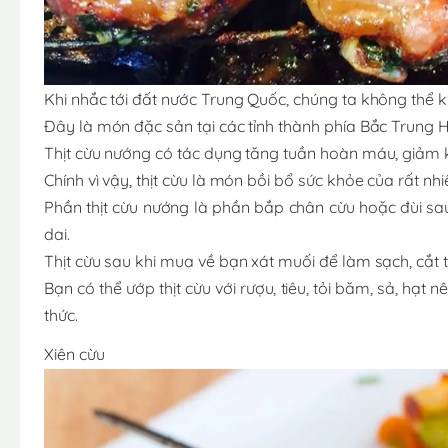
Khi nhắc tới đất nước Trung Quốc, chúng ta không thể k
Đây là món đặc sản tại các tỉnh thành phía Bắc Trung 
Thịt cừu nướng có tác dụng tăng tuần hoàn máu, giảm kh
Chính vì vậy, thịt cừu là món bồi bổ sức khỏe của rất nhi
Phần thịt cừu nướng là phần bắp chân cừu hoặc đùi sau
dai.
Thịt cừu sau khi mua về bạn xát muối để làm sạch, cắt
Bạn có thể ướp thịt cừu với rượu, tiêu, tỏi băm, sả, hạt
thức.
Xiên cừu