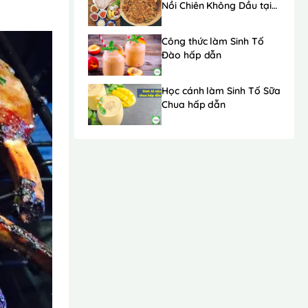
Nồi Chiên Không Dầu tại
nhà cực ngon đơn giản
2023
Công thức làm Sinh Tố
Đào hấp dẫn
Học cánh làm Sinh Tố Sữa
Chua hấp dẫn