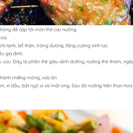
hông đề cập tới món thịt cừu nướng.
Hoa.
í lạnh, bổ thận, tráng dương, tăng cường sinh lực.
ều gia đình.
 cừu. Đây là phần thịt giàu dinh dưỡng, nướng thịt thơm, ngậ
 thành miếng mỏng, vừa ăn.
 nêm, xì dầu, bột ngũ vị và mật ong. Sau đó nướng trên than ho